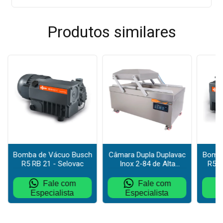
Produtos similares
Bomba de Vácuo Busch
Câmara Dupla Duplavac
Bomba
R5 RB 21 - Selovac
Inox 2-84 de Alta
R5 R
o
Capacidade para
Dese
Embalagens a Vácuo
Fale com
Fale com
Especialista
Especialista